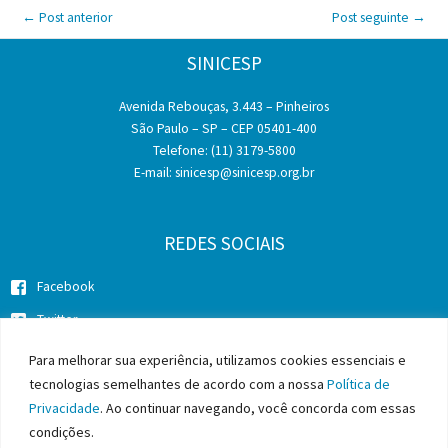
←
Post anterior
Post seguinte
→
SINICESP
Avenida Rebouças, 3.443 – Pinheiros
São Paulo – SP – CEP 05401-400
Telefone: (11) 3179-5800
E-mail:
sinicesp@sinicesp.org.br
REDES SOCIAIS
Facebook
Twitter
Instagram
Para melhorar sua experiência, utilizamos cookies essenciais e
tecnologias semelhantes de acordo com a nossa
Política de
Privacidade
. Ao continuar navegando, você concorda com essas
condições.
Copyright © 2026 SINICESP - Sindicato da Indústria da Construção