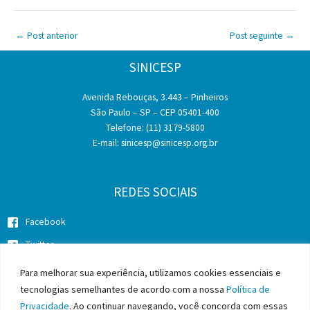
←
Post anterior
Post seguinte
→
SINICESP
Avenida Rebouças, 3.443 – Pinheiros
São Paulo – SP – CEP 05401-400
Telefone: (11) 3179-5800
E-mail:
sinicesp@sinicesp.org.br
REDES SOCIAIS
Facebook
Twitter
Instagram
Para melhorar sua experiência, utilizamos cookies essenciais e
tecnologias semelhantes de acordo com a nossa
Política de
Privacidade
. Ao continuar navegando, você concorda com essas