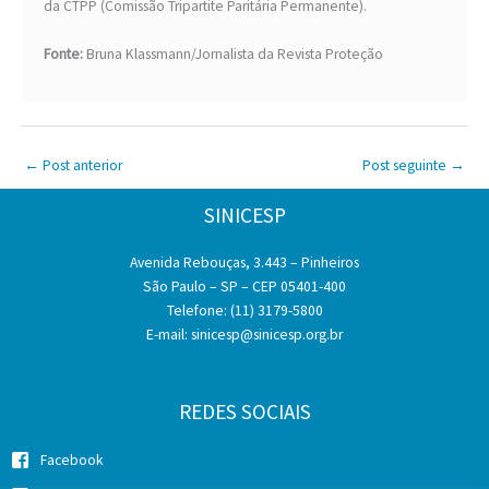
da CTPP (Comissão Tripartite Paritária Permanente).
Fonte:
Bruna Klassmann/Jornalista da Revista Proteção
←
Post anterior
Post seguinte
→
SINICESP
Avenida Rebouças, 3.443 – Pinheiros
São Paulo – SP – CEP 05401-400
Telefone: (11) 3179-5800
E-mail:
sinicesp@sinicesp.org.br
REDES SOCIAIS
Facebook