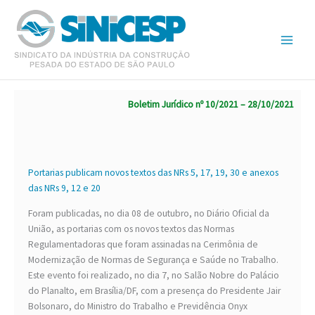
Ir
para
o
conteúdo
Boletim Jurídico nº 10/2021 – 28/10/2021
Portarias publicam novos textos das NRs 5, 17, 19, 30 e anexos
das NRs 9, 12 e 20
Foram publicadas, no dia 08 de outubro, no Diário Oficial da
União, as portarias com os novos textos das Normas
Regulamentadoras que foram assinadas na Cerimônia de
Modernização de Normas de Segurança e Saúde no Trabalho.
Este evento foi realizado, no dia 7, no Salão Nobre do Palácio
do Planalto, em Brasília/DF, com a presença do Presidente Jair
Bolsonaro, do Ministro do Trabalho e Previdência Onyx