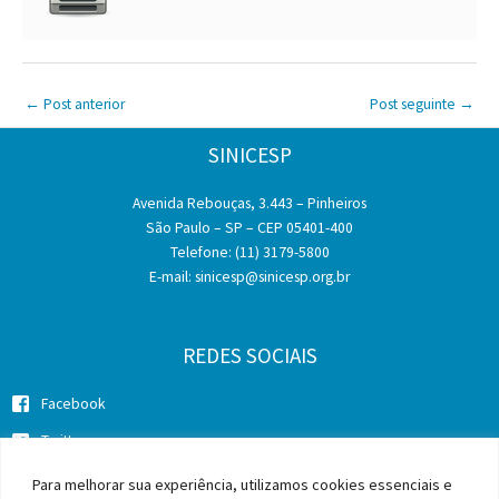
←
Post anterior
Post seguinte
→
SINICESP
Avenida Rebouças, 3.443 – Pinheiros
São Paulo – SP – CEP 05401-400
Telefone: (11) 3179-5800
E-mail:
sinicesp@sinicesp.org.br
REDES SOCIAIS
Facebook
Twitter
Instagram
Para melhorar sua experiência, utilizamos cookies essenciais e