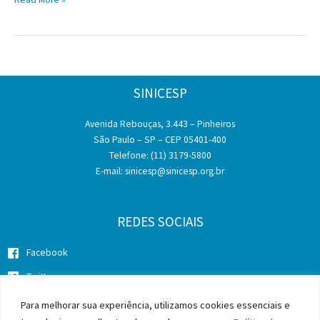
Câmara
condena
em
R$
200
SINICESP
mil
por
Avenida Rebouças, 3.443 – Pinheiros
danos
São Paulo – SP – CEP 05401-400
morais
Telefone: (11) 3179-5800
coletivos
E-mail:
sinicesp@sinicesp.org.br
empresa
que
não
cumpriu
REDES SOCIAIS
cota
de
Facebook
aprendizagem
Twitter
Instagram
Para melhorar sua experiência, utilizamos cookies essenciais e