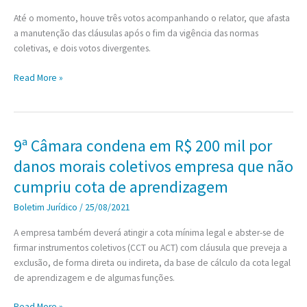
Até o momento, houve três votos acompanhando o relator, que afasta
a manutenção das cláusulas após o fim da vigência das normas
coletivas, e dois votos divergentes.
Pedido
Read More »
de
vista
do
ministro
9ª Câmara condena em R$ 200 mil por
Toffoli
danos morais coletivos empresa que não
suspende
julgamento
cumpriu cota de aprendizagem
sobre
Boletim Jurídico
/
25/08/2021
projeção
de
A empresa também deverá atingir a cota mínima legal e abster-se de
acordos
firmar instrumentos coletivos (CCT ou ACT) com cláusula que preveja a
coletivos
exclusão, de forma direta ou indireta, da base de cálculo da cota legal
de
de aprendizagem e de algumas funções.
trabalho
9ª
Read More »