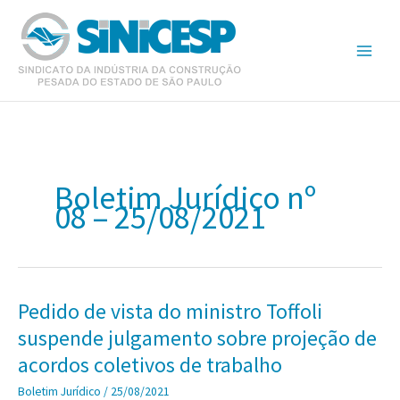
Ir
para
o
conteúdo
Boletim Jurídico nº
08 – 25/08/2021
Pedido de vista do ministro Toffoli
suspende julgamento sobre projeção de
acordos coletivos de trabalho
Boletim Jurídico
/
25/08/2021