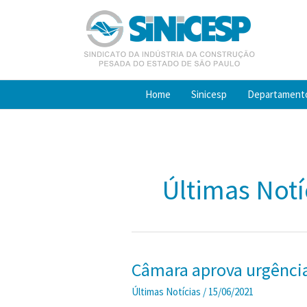
Ir
para
o
conteúdo
Home
Sinicesp
Departament
Últimas Notí
Câmara aprova urgência
Últimas Notícias
/
15/06/2021