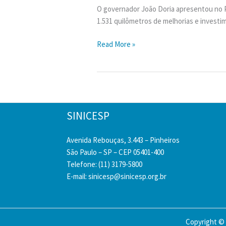
O governador João Doria apresentou no Pa
1.531 quilômetros de melhorias e invest
Câmara
Read More »
aprova
urgência
para
projeto
de
SINICESP
Lei
sobre
Avenida Rebouças, 3.443 – Pinheiros
debêntures
São Paulo – SP – CEP 05401-400
Telefone: (11) 3179-5800
E-mail:
sinicesp@sinicesp.org.br
Copyright © 