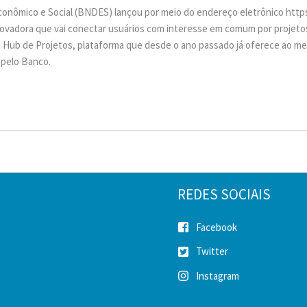
nômico e Social (BNDES) lançou por meio do endereço eletrônico https
ovadora que vai conectar usuários com interesse em comum por projetos 
S Hub de Projetos, plataforma que desde o ano passado já oferece ao m
 pelo Banco.
REDES SOCIAIS
Facebook
Twitter
Instagram