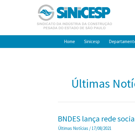
Ir
para
o
conteúdo
Home
Sinicesp
Departament
Últimas Notí
BNDES lança rede social
Últimas Notícias
/
17/08/2021