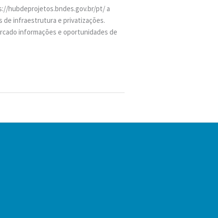
://hubdeprojetos.bndes.gov.br/pt/ a
de infraestrutura e privatizações.
ercado informações e oportunidades de