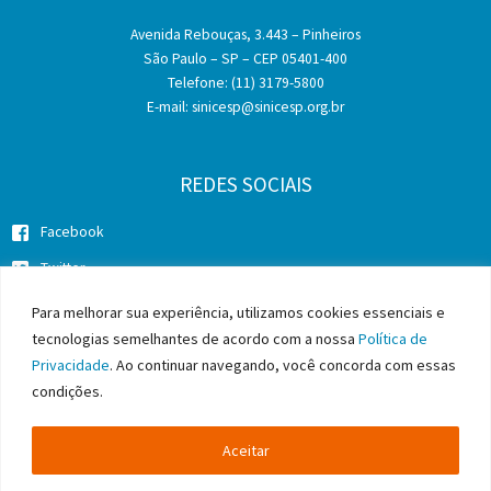
Avenida Rebouças, 3.443 – Pinheiros
São Paulo – SP – CEP 05401-400
Telefone: (11) 3179-5800
E-mail:
sinicesp@sinicesp.org.br
REDES SOCIAIS
Facebook
Twitter
Instagram
Para melhorar sua experiência, utilizamos cookies essenciais e
tecnologias semelhantes de acordo com a nossa
Política de
Privacidade
. Ao continuar navegando, você concorda com essas
condições.
Copyright © 2026 SINICESP - Sindicato da Indústria da Construção
Pesada do Estado de São Paulo
Aceitar