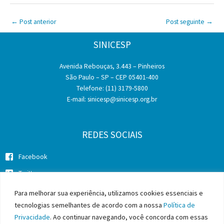
←
Post anterior
Post seguinte
→
SINICESP
Avenida Rebouças, 3.443 – Pinheiros
São Paulo – SP – CEP 05401-400
Telefone: (11) 3179-5800
E-mail:
sinicesp@sinicesp.org.br
REDES SOCIAIS
Facebook
Twitter
Instagram
Para melhorar sua experiência, utilizamos cookies essenciais e
tecnologias semelhantes de acordo com a nossa
Política de
Privacidade
. Ao continuar navegando, você concorda com essas