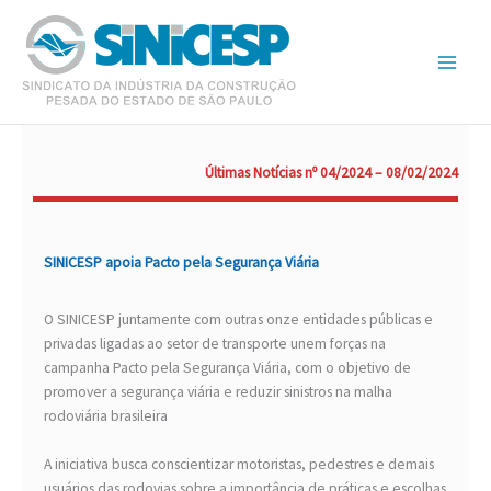
Ir
para
o
conteúdo
Últimas Notícias nº 04/2024 – 08/02/2024
SINICESP apoia Pacto pela Segurança Viária
O SINICESP juntamente com outras onze entidades públicas e
privadas ligadas ao setor de transporte unem forças na
campanha Pacto pela Segurança Viária, com o objetivo de
promover a segurança viária e reduzir sinistros na malha
rodoviária brasileira
A iniciativa busca conscientizar motoristas, pedestres e demais
usuários das rodovias sobre a importância de práticas e escolhas