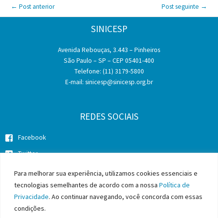
←
Post anterior
Post seguinte
→
SINICESP
Avenida Rebouças, 3.443 – Pinheiros
São Paulo – SP – CEP 05401-400
Telefone: (11) 3179-5800
E-mail:
sinicesp@sinicesp.org.br
REDES SOCIAIS
Facebook
Twitter
Instagram
Para melhorar sua experiência, utilizamos cookies essenciais e
tecnologias semelhantes de acordo com a nossa
Política de
Privacidade
. Ao continuar navegando, você concorda com essas
condições.
Copyright © 2026 SINICESP - Sindicato da Indústria da Construção