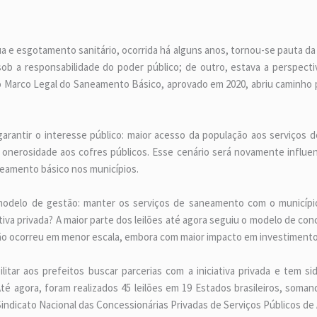
a e esgotamento sanitário, ocorrida há alguns anos, tornou-se pauta da a
ob a responsabilidade do poder público; de outro, estava a perspectiv
vo Marco Legal do Saneamento Básico, aprovado em 2020, abriu caminho pa
arantir o interesse público: maior acesso da população aos serviços 
r onerosidade aos cofres públicos. Esse cenário será novamente influen
eamento básico nos municípios.
modelo de gestão: manter os serviços de saneamento com o município
iativa privada? A maior parte dos leilões até agora seguiu o modelo de co
ção ocorreu em menor escala, embora com maior impacto em investimento
itar aos prefeitos buscar parcerias com a iniciativa privada e tem s
té agora, foram realizados 45 leilões em 19 Estados brasileiros, soma
indicato Nacional das Concessionárias Privadas de Serviços Públicos de