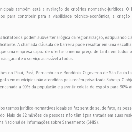
icipais também está a avaliação de critérios normativo-jurídicos. 
ços para contribuir para a viabilidade técnico-econômica, a criaçã
 licitatórios podem subverter a lógica da regionalização, estipulando c
citante. A chamada cláusula de barreira pode resultar em uma escolha 
 que uma empresa capaz de ofertar o menor preço de tarifa em todos os
 não garante o serviço acessível a todos.
lões no Piauí, Pará, Pernambuco e Rondônia. O governo de São Paulo t
oto em municípios não atendidos pela recém-privatizada Sabesp. O obje
 encanada a 99% da população e garantir coleta de esgoto para 90% a
os termos jurídico-normativos ideais só faz sentido se, de fato, as pe
iado. Mais de 32 milhões de pessoas não têm água tratada em suas resi
ema Nacional de Informações sobre Saneamento (SNIS).