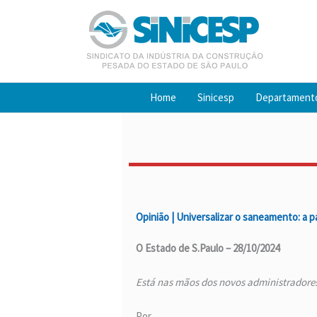
Ir
para
o
conteúdo
Home
Sinicesp
Departament
Opinião | Universalizar o saneamento: a p
O Estado de S.Paulo – 28/10/2024
Está nas mãos dos novos administradores
Por