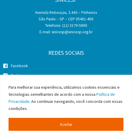
Avenida Rebouças, 3.443 – Pinheiros
São Paulo – SP – CEP 05401-400
Telefone: (11) 3179-5800
E-mail:
sinicesp@sinicesp.org.br
REDES SOCIAIS
Facebook
Twitter
Instagram
Para melhorar sua experiência, utilizamos cookies essenciais e
tecnologias semelhantes de acordo com a nossa
Política de
Privacidade
. Ao continuar navegando, você concorda com essas
condições.
Copyright © 2026 SINICESP - Sindicato da Indústria da Construção
Pesada do Estado de São Paulo
Aceitar