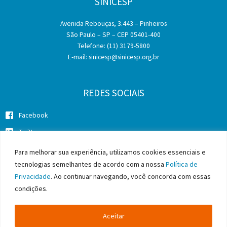
SINICESP
Avenida Rebouças, 3.443 – Pinheiros
São Paulo – SP – CEP 05401-400
Telefone: (11) 3179-5800
E-mail:
sinicesp@sinicesp.org.br
REDES SOCIAIS
Facebook
Twitter
Instagram
Para melhorar sua experiência, utilizamos cookies essenciais e
tecnologias semelhantes de acordo com a nossa
Política de
Privacidade
. Ao continuar navegando, você concorda com essas
condições.
Copyright © 2026 SINICESP - Sindicato da Indústria da Construção
Pesada do Estado de São Paulo
Aceitar