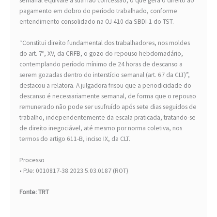
semanal equivale à sua não concessão, o que gera o direito ao
pagamento em dobro do período trabalhado, conforme
entendimento consolidado na OJ 410 da SBDI-1 do TST.
“Constitui direito fundamental dos trabalhadores, nos moldes
do art. 7º, XV, da CRFB, o gozo do repouso hebdomadário,
contemplando período mínimo de 24 horas de descanso a
serem gozadas dentro do interstício semanal (art. 67 da CLT)”,
destacou a relatora. A julgadora frisou que a periodicidade do
descanso é necessariamente semanal, de forma que o repouso
remunerado não pode ser usufruído após sete dias seguidos de
trabalho, independentemente da escala praticada, tratando-se
de direito inegociável, até mesmo por norma coletiva, nos
termos do artigo 611-B, inciso IX, da CLT.
Processo
• PJe: 0010817-38.2023.5.03.0187 (ROT)
Fonte: TRT
­