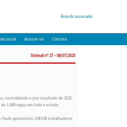
Área do associado
de social
Associe-se
Contato
Sinimail nº 27 – 08/07/2025
o, consolidando o pior resultado de 2025.
 de 1.088 vagas em todo o estado.
o Paulo apresentou 108.546 trabalhadores