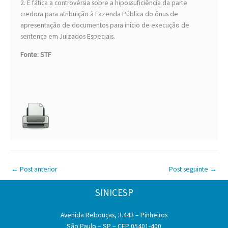
2. É fática a controvérsia sobre a hipossuficiência da parte
credora para atribuição à Fazenda Pública do ônus de
apresentação de documentos para início de execução de
sentença em Juizados Especiais.
Fonte: STF
←
Post anterior
Post seguinte
→
SINICESP
Avenida Rebouças, 3.443 – Pinheiros
São Paulo – SP – CEP 05401-400