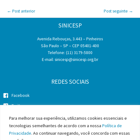
←
Post anterior
Post seguinte
→
SINICESP
Avenida Rebouças, 3.443 – Pinheiros
São Paulo – SP – CEP 05401-400
Telefone: (11) 3179-5800
E-mail:
sinicesp@sinicesp.org.br
REDES SOCIAIS
Facebook
Twitter
Instagram
Para melhorar sua experiência, utilizamos cookies essenciais e
tecnologias semelhantes de acordo com a nossa
Política de
Privacidade
. Ao continuar navegando, você concorda com essas