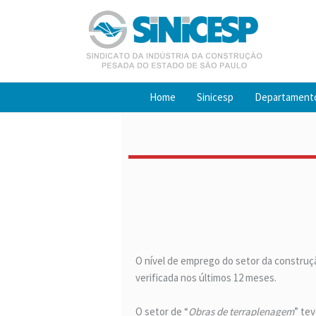
Ir
para
o
conteúdo
Home
Sinicesp
Departament
O nível de emprego do setor da construçã
verificada nos últimos 12 meses.
O setor de “
Obras de terraplenagem
” te