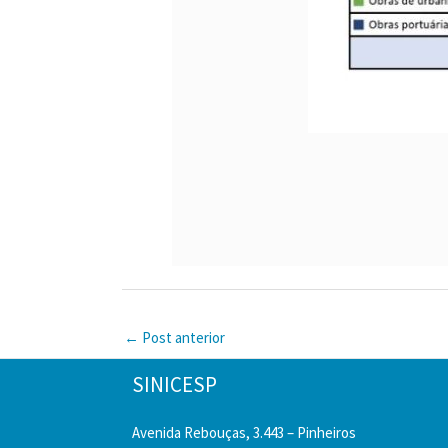
←
Post anterior
SINICESP
Avenida Rebouças, 3.443 – Pinheiros