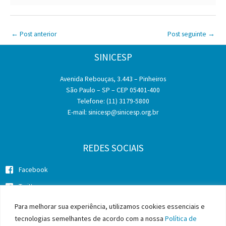
←
Post anterior
Post seguinte
→
SINICESP
Avenida Rebouças, 3.443 – Pinheiros
São Paulo – SP – CEP 05401-400
Telefone: (11) 3179-5800
E-mail:
sinicesp@sinicesp.org.br
REDES SOCIAIS
Facebook
Twitter
Instagram
Para melhorar sua experiência, utilizamos cookies essenciais e
tecnologias semelhantes de acordo com a nossa
Política de