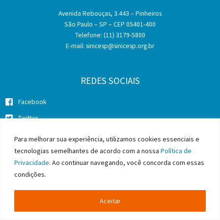
Avenida Rebouças, 3.443 – Pinheiros
São Paulo – SP – CEP 05401-400
Telefone: (11) 3179-5800
E-mail:
sinicesp@sinicesp.org.br
REDES SOCIAIS
Facebook
Twitter
Instagram
Para melhorar sua experiência, utilizamos cookies essenciais e
tecnologias semelhantes de acordo com a nossa
Política de
Privacidade
. Ao continuar navegando, você concorda com essas
condições.
Copyright © 2026 SINICESP - Sindicato da Indústria da Construção
Pesada do Estado de São Paulo
Aceitar