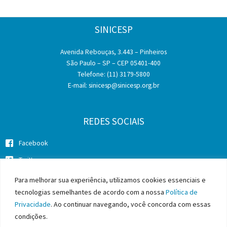
SINICESP
Avenida Rebouças, 3.443 – Pinheiros
São Paulo – SP – CEP 05401-400
Telefone: (11) 3179-5800
E-mail:
sinicesp@sinicesp.org.br
REDES SOCIAIS
Facebook
Twitter
Instagram
Para melhorar sua experiência, utilizamos cookies essenciais e
tecnologias semelhantes de acordo com a nossa
Política de
Privacidade
. Ao continuar navegando, você concorda com essas
condições.
Copyright © 2026 SINICESP - Sindicato da Indústria da Construção