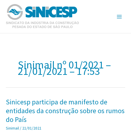
Ir
para
o
conteúdo
Sinimail nº 01/2021 –
21/01/2021 – 17:53
Sinicesp participa de manifesto de
entidades da construção sobre os rumos
do País
Sinimail
/
21/01/2021