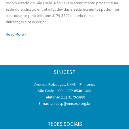
todo o estado de São Paulo. Não haverá atendimento presencial na
sede do sindicato; entretanto, dúvidas e esclarecimentos podem ser
solucionados pelo telefone 3179-5800 ou pelo e-mail:
sinicesp@sinicesp.org.br.
Carnaval
Read More »
–
Atendimento
SINICESP
SINICESP
Avenida Rebouças, 3.443 – Pinheiros
São Paulo – SP – CEP 05401-400
Telefone: (11) 3179-5800
E-mail:
sinicesp@sinicesp.org.br
REDES SOCIAIS