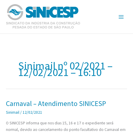
Ir
para
o
conteúdo
Sinimail nº 02/2021 –
12/02/2021 – 16:10
Carnaval – Atendimento SINICESP
Sinimail
/
12/02/2021
O SINICESP informa que nos dias 15, 16 e 17 o expediente será
normal, devido ao cancelamento do ponto facultativo do Carnaval em