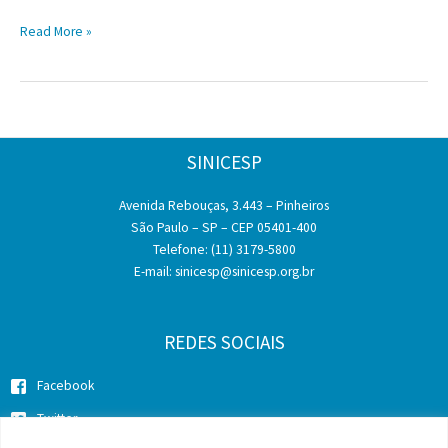
Equipamento
Read More »
roubado
SINICESP
Avenida Rebouças, 3.443 – Pinheiros
São Paulo – SP – CEP 05401-400
Telefone: (11) 3179-5800
E-mail:
sinicesp@sinicesp.org.br
REDES SOCIAIS
Facebook
Twitter