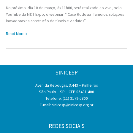
No próximo dia 10 de março, às 11h00, será realizado ao vivo, pelo
YouTube da M&T Expo, o webinar “ Case Rodovia Tamoios: soluções
inovadoras na construção de túneis e viadutos”.
Case
Read More »
Rodovia
Tamoios:
Soluções
inovadoras
na
SINICESP
construção
de
Avenida Rebouças, 3.443 – Pinheiros
túneis
São Paulo – SP – CEP 05401-400
e
Telefone: (11) 3179-5800
viadutos
E-mail:
sinicesp@sinicesp.org.br
REDES SOCIAIS