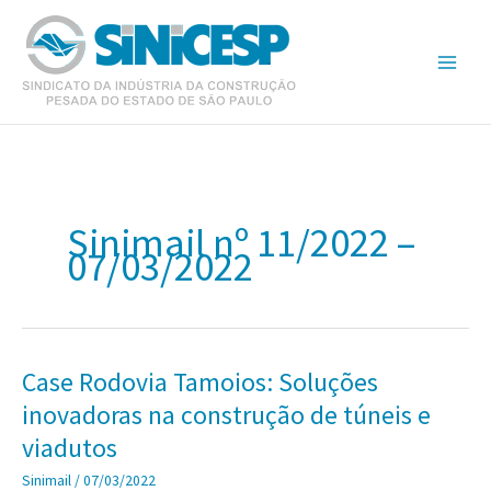
Ir
para
o
conteúdo
Sinimail nº 11/2022 –
07/03/2022
Case Rodovia Tamoios: Soluções
inovadoras na construção de túneis e
viadutos
Sinimail
/
07/03/2022