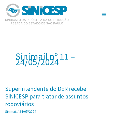
Ir
para
o
conteúdo
Sinimail nº 11 –
24/05/2024
Superintendente do DER recebe
SINICESP para tratar de assuntos
rodoviários
Sinimail
/
24/05/2024