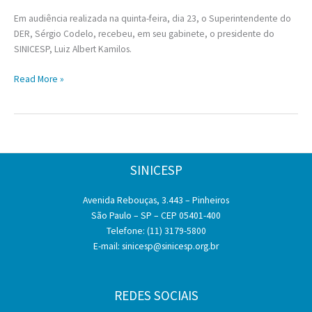
Em audiência realizada na quinta-feira, dia 23, o Superintendente do
DER, Sérgio Codelo, recebeu, em seu gabinete, o presidente do
SINICESP, Luiz Albert Kamilos.
Superintendente
Read More »
do
DER
recebe
SINICESP
para
SINICESP
tratar
de
Avenida Rebouças, 3.443 – Pinheiros
assuntos
São Paulo – SP – CEP 05401-400
rodoviários
Telefone: (11) 3179-5800
E-mail:
sinicesp@sinicesp.org.br
REDES SOCIAIS