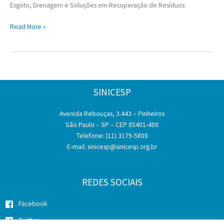
Esgoto, Drenagem e Soluções em Recuperação de Resíduos.
IFAT
Read More »
Brasil
lança
edição
de
2025
SINICESP
Avenida Rebouças, 3.443 – Pinheiros
São Paulo – SP – CEP 05401-400
Telefone: (11) 3179-5800
E-mail:
sinicesp@sinicesp.org.br
REDES SOCIAIS
Facebook
Twitter