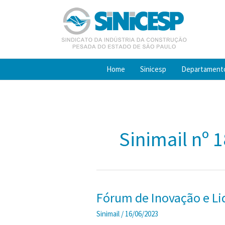
Ir
para
o
conteúdo
Home
Sinicesp
Departament
Sinimail nº 
Fórum de Inovação e Li
Sinimail
/
16/06/2023