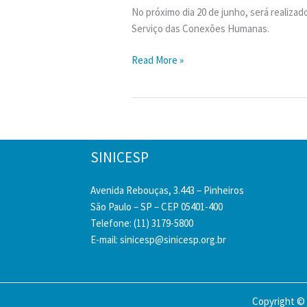
No próximo dia 20 de junho, será realiza
Serviço das Conexões Humanas.
Fórum
Read More »
de
Inovação
e
Liderança
da
SINICESP
Incorporação
Avenida Rebouças, 3.443 – Pinheiros
São Paulo – SP – CEP 05401-400
Telefone: (11) 3179-5800
E-mail:
sinicesp@sinicesp.org.br
Copyright © 