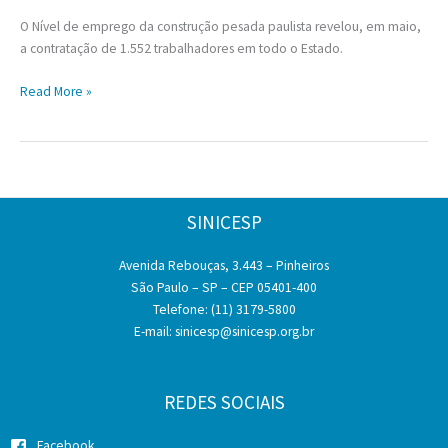
O Nível de emprego da construção pesada paulista revelou, em maio,
a contratação de 1.552 trabalhadores em todo o Estado.
Nível
Read More »
de
emprego
da
construção
pesada
SINICESP
paulista
apresenta
Avenida Rebouças, 3.443 – Pinheiros
queda
São Paulo – SP – CEP 05401-400
em
Telefone: (11) 3179-5800
maio,
E-mail:
sinicesp@sinicesp.org.br
em
comparação
com
mês
REDES SOCIAIS
anterior
Facebook