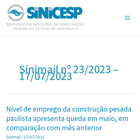
Ir
para
o
conteúdo
Sinimail nº 23/2023 –
17/07/2023
Nível de emprego da construção pesada
paulista apresenta queda em maio, em
comparação com mês anterior
Sinimail
/
17/07/2023