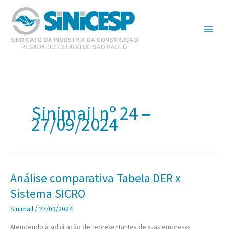
Ir
para
o
conteúdo
Sinimail nº 24 –
27/09/2024
Análise comparativa Tabela DER x
Sistema SICRO
Sinimail
/
27/09/2024
Atendendo à solicitação de representantes de suas empresas