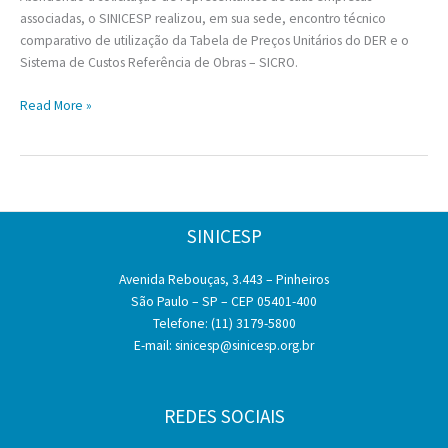
associadas, o SINICESP realizou, em sua sede, encontro técnico
comparativo de utilização da Tabela de Preços Unitários do DER e o
Sistema de Custos Referência de Obras – SICRO.
Análise
Read More »
comparativa
Tabela
DER
x
Sistema
SINICESP
SICRO
Avenida Rebouças, 3.443 – Pinheiros
São Paulo – SP – CEP 05401-400
Telefone: (11) 3179-5800
E-mail:
sinicesp@sinicesp.org.br
REDES SOCIAIS