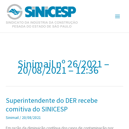
Ir
para
o
conteúdo
Sinimail nº 26/2021 –
20/08/2021 – 12:36
Superintendente do DER recebe
comitiva do SINICESP
Sinimail
/
20/08/2021
Em razão da diminuição contínua dos casos de contaminação por