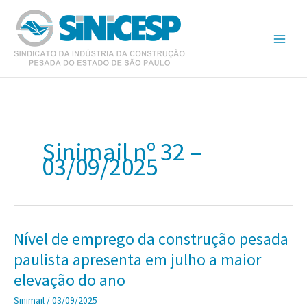
Ir
para
o
conteúdo
Sinimail nº 32 –
03/09/2025
Nível de emprego da construção pesada
paulista apresenta em julho a maior
elevação do ano
Sinimail
/
03/09/2025