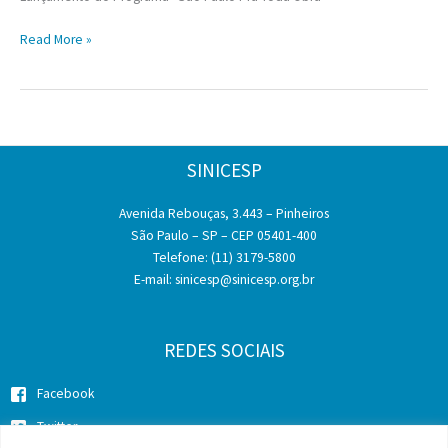
Lançamento
Read More »
do
Programa
“São
Paulo
Pra
SINICESP
Toda
Obra”
Avenida Rebouças, 3.443 – Pinheiros
São Paulo – SP – CEP 05401-400
Telefone: (11) 3179-5800
E-mail:
sinicesp@sinicesp.org.br
REDES SOCIAIS
Facebook
Twitter