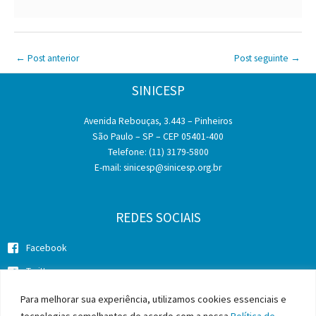
←
Post anterior
Post seguinte
→
SINICESP
Avenida Rebouças, 3.443 – Pinheiros
São Paulo – SP – CEP 05401-400
Telefone: (11) 3179-5800
E-mail:
sinicesp@sinicesp.org.br
REDES SOCIAIS
Facebook
Twitter
Instagram
Para melhorar sua experiência, utilizamos cookies essenciais e
tecnologias semelhantes de acordo com a nossa
Política de