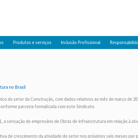
os
Produtos e serviços
Inclusão Profissional
Responsabilida
tura no Brasil
ômico do setor da Construção, com dados relativos ao mês de março de 2
conforme parceria formalizada com este Sindicato.
1, a sensação do empresário de Obras de Infraestrutura em relação à ati
va de crescimento da atividade do setor nos próximos seis meses por p