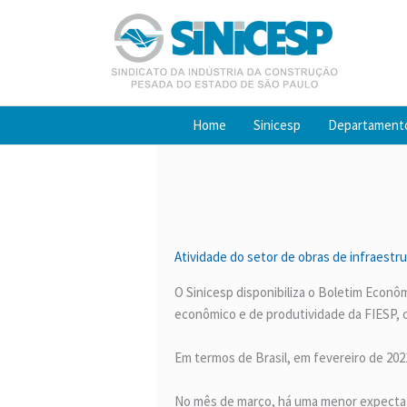
Ir
para
o
conteúdo
Home
Sinicesp
Departament
Atividade do setor de obras de infraestru
O Sinicesp disponibiliza o Boletim Econ
econômico e de produtividade da FIESP, 
Em termos de Brasil, em fevereiro de 202
No mês de março, há uma menor expectati