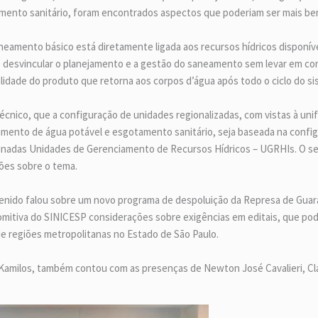
mento sanitário, foram encontrados aspectos que poderiam ser mais b
neamento básico está diretamente ligada aos recursos hídricos disponív
mo desvincular o planejamento e a gestão do saneamento sem levar em co
lidade do produto que retorna aos corpos d’água após todo o ciclo do s
cnico, que a configuração de unidades regionalizadas, com vistas à un
cimento de água potável e esgotamento sanitário, seja baseada na configu
minadas Unidades de Gerenciamento de Recursos Hídricos – UGRHIs. O s
ções sobre o tema.
Penido falou sobre um novo programa de despoluição da Represa de Guar
comitiva do SINICESP considerações sobre exigências em editais, que pod
e regiões metropolitanas no Estado de São Paulo.
z Kamilos, também contou com as presenças de Newton José Cavalieri, Cláu