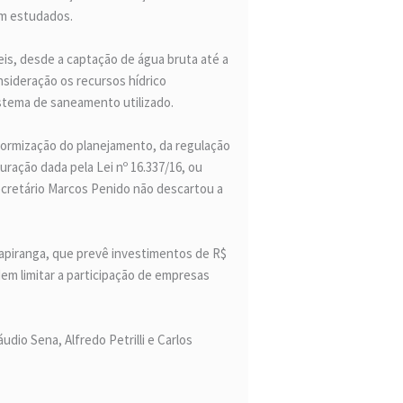
em estudados.
eis, desde a captação de água bruta até a
nsideração os recursos hídrico
istema de saneamento utilizado.
iformização do planejamento, da regulação
ração dada pela Lei nº 16.337/16, ou
ecretário Marcos Penido não descartou a
apiranga, que prevê investimentos de R$
em limitar a participação de empresas
dio Sena, Alfredo Petrilli e Carlos