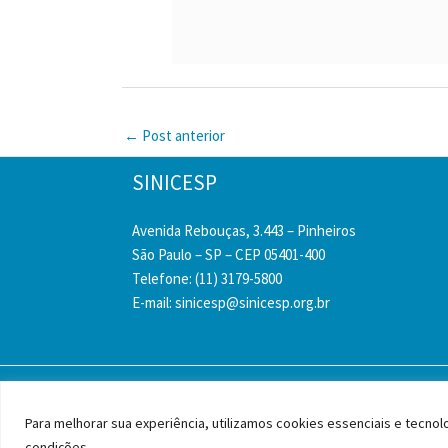
←
Post anterior
SINICESP
Avenida Rebouças, 3.443 – Pinheiros
São Paulo – SP – CEP 05401-400
Telefone: (11) 3179-5800
E-mail:
sinicesp@sinicesp.org.br
Copyright © 
Para melhorar sua experiência, utilizamos cookies essenciais e tecn
condições.