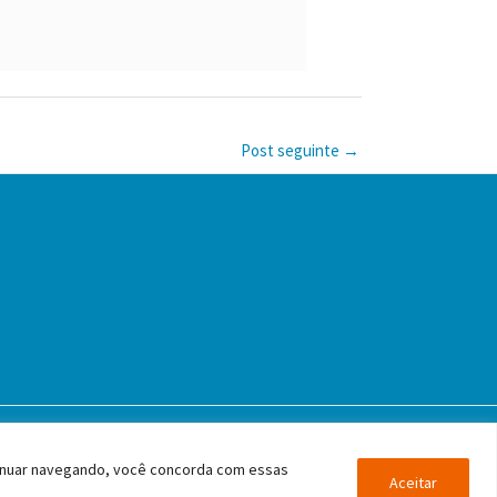
Post seguinte
→
 de São Paulo
tinuar navegando, você concorda com essas
Aceitar