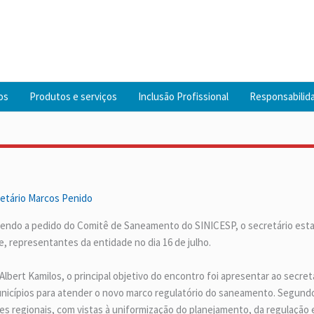
os
Produtos e serviços
Inclusão Profissional
Responsabilida
retário Marcos Penido
endendo a pedido do Comitê de Saneamento do SINICESP, o secretário est
, representantes da entidade no dia 16 de julho.
lbert Kamilos, o principal objetivo do encontro foi apresentar ao secre
unicípios para atender o novo marco regulatório do saneamento. Segundo
es regionais, com vistas à uniformização do planejamento, da regulação e