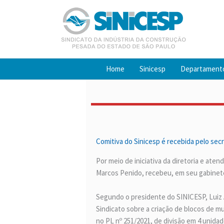
Ir
para
o
conteúdo
Home
Sinicesp
Departament
Comitiva do Sinicesp é recebida pelo sec
Por meio de iniciativa da diretoria e at
Marcos Penido, recebeu, em seu gabinete
Segundo o presidente do SINICESP, Luiz A
Sindicato sobre a criação de blocos de m
no PL nº 251/2021, de divisão em 4 unidad