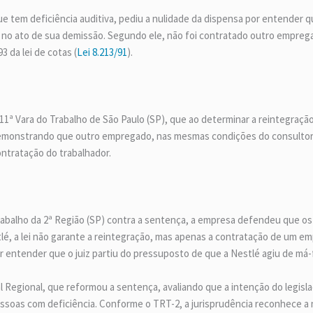
ue tem deficiência auditiva, pediu a nulidade da dispensa por entender qu
 no ato de sua demissão. Segundo ele, não foi contratado outro empre
 da lei de cotas (
Lei 8.213/91
).
 11ª Vara do Trabalho de São Paulo (SP), que ao determinar a reintegra
onstrando que outro empregado, nas mesmas condições do consultor, 
ontratação do trabalhador.
Trabalho da 2ª Região (SP) contra a sentença, a empresa defendeu que
tlé, a lei não garante a reintegração, mas apenas a contratação de um e
 entender que o juiz partiu do pressuposto de que a Nestlé agiu de má-
al Regional, que reformou a sentença, avaliando que a intenção do legisla
soas com deficiência. Conforme o TRT-2, a jurisprudência reconhece a n