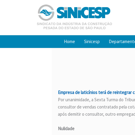
Ir
para
o
conteúdo
Home
Sinicesp
Departament
Empresa de laticínios terá de reintegrar
Por unanimidade, a Sexta Turma do Tribu
consultor de vendas contratado pela cot
após demitir o consultor, outro emprega
Nulidade