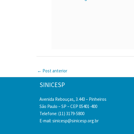
←
Post anterior
SINICESP
Avenida Rebouças, 3.443 – Pinheiros
São Paulo – SP – CEP 05401-400
Telefone: (11) 3179-5800
E-mail:
sinicesp@sinicesp.org.br