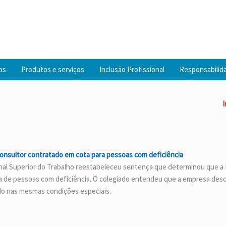
os
Produtos e serviços
Inclusão Profissional
Responsabilida
I
 consultor contratado em cota para pessoas com deficiência
nal Superior do Trabalho reestabeleceu sentença que determinou que a N
a de pessoas com deficiência. O colegiado entendeu que a empresa descu
do nas mesmas condições especiais.