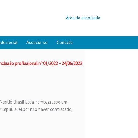
Área do associado
de social
Associe-se
Contato
nclusão profissional nº 01/2022 – 24/06/2022
estlé Brasil Ltda. reintegrasse um
mpriu a lei por não haver contratado,