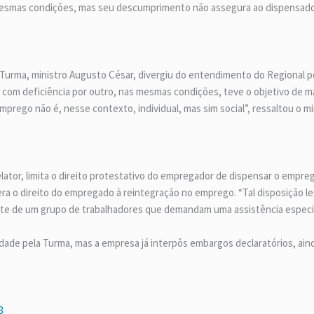
 mesmas condições, mas seu descumprimento não assegura ao dispensado
Turma, ministro Augusto César, divergiu do entendimento do Regional po
com deficiência por outro, nas mesmas condições, teve o objetivo de m
mprego não é, nesse contexto, individual, mas sim social”, ressaltou o mi
elator, limita o direito protestativo do empregador de dispensar o empre
ra o direito do empregado à reintegração no emprego. “Tal disposição leg
te de um grupo de trabalhadores que demandam uma assistência especial”
idade pela Turma, mas a empresa já interpôs embargos declaratórios, aind
3