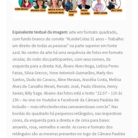
Equivalente textual da imagem:
arte em formato quadrado,
com fundo branco do convite “#LeideCotas 31 anos – Trabalho:
um direito de todas as pessoas” na parte superior em fonte
azul. No centro da arte há uma sequência de fotos em formato
circular, do rosto dos participantes, com seus nomes, da
esquerda para a direita: Kal, Álvaro Alves Noga, Letícia Peres
Farias, Silvia Grecco, Yone Antonioli Guimarães, Marly dos
Santos, Dudu do Cavaco, Aline Messias, Aracélia Costa, Melícia
Alves de Carvalho Mesel, Renato José, Paulo Oliveira, Henry
Xavier, Billy Saga. Abaixo das fotos está o texto “22.07 – 11h às
15h – Ao vivo no Youtube e Facebook da Câmara Paulista de
Inclusão – mais infos:leidecotas.camarainclusao.com.br”. Nas
bordas do quadrado há pequenos retângulos, nas respectivas
cores, da esquerda para a direita e de cima para baixo:
amarelo, rosa, vermelho e verde. As cores e formato dos
retângulos são as mesmas presentes no logo da Câmara Paulista