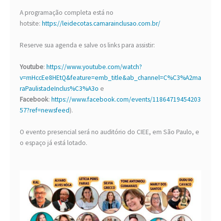
A programação completa está no
hotsite:
https://leidecotas.camarainclusao.com.br/
Reserve sua agenda e salve os links para assistir:
Youtube
:
https://www.youtube.com/watch?
v=mHccEe8HEtQ&feature=emb_title&ab_channel=C%C3%A2ma
raPaulistadeInclus%C3%A3o
e
Facebook
:
https://www.facebook.com/events/11864719454203
57?ref=newsfeed
).
O evento presencial será no auditório do CIEE, em São Paulo, e
o espaço já está lotado.