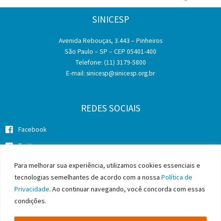
SINICESP
Avenida Rebouças, 3.443 – Pinheiros
São Paulo – SP – CEP 05401-400
Telefone: (11) 3179-5800
E-mail:
sinicesp@sinicesp.org.br
REDES SOCIAIS
Facebook
Twitter
Instagram
Para melhorar sua experiência, utilizamos cookies essenciais e
tecnologias semelhantes de acordo com a nossa
Política de
Privacidade
. Ao continuar navegando, você concorda com essas
condições.
Copyright © 2026 SINICESP - Sindicato da Indústria da Construção
Pesada do Estado de São Paulo