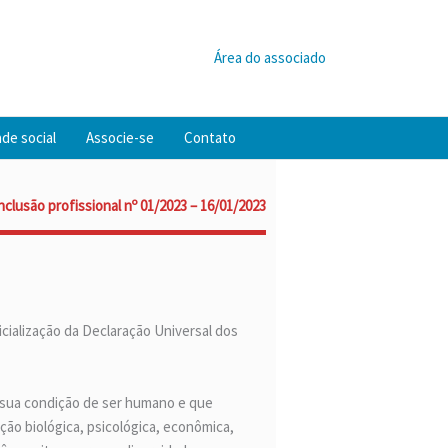
Área do associado
de social
Associe-se
Contato
nclusão profissional nº 01/2023 – 16/01/2023
icialização da Declaração Universal dos
 sua condição de ser humano e que
ção biológica, psicológica, econômica,