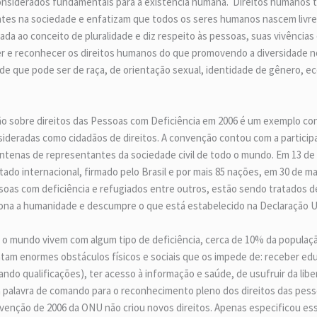
ão considerados fundamentais para a existência humana. Direitos humanos
es na sociedade e enfatizam que todos os seres humanos nascem livres 
nada ao conceito de pluralidade e diz respeito às pessoas, suas vivência
er e reconhecer os direitos humanos do que promovendo a diversidade 
ade que pode ser de raça, de orientação sexual, identidade de gênero, e
ão sobre direitos das Pessoas com Deficiência em 2006 é um exemplo con
sideradas como cidadãos de direitos. A convenção contou com a partici
ntenas de representantes da sociedade civil de todo o mundo. Em 13 d
tado internacional, firmado pelo Brasil e por mais 85 nações, em 30 de m
ssoas com deficiência e refugiados entre outros, estão sendo tratados
na a humanidade e descumpre o que está estabelecido na Declaração U
 o mundo vivem com algum tipo de deficiência, cerca de 10% da populaç
tam enormes obstáculos físicos e sociais que os impede de: receber edu
 qualificações), ter acesso à informação e saúde, de usufruir da liberda
 é a palavra de comando para o reconhecimento pleno dos direitos das pe
nvenção de 2006 da ONU não criou novos direitos. Apenas especificou es