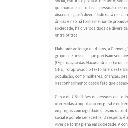
social, cultural e política. Portanto, s
que humanizam todas as pessoas existent
discriminação. A diversidade está relacio
únicas e não há forma melhor de promov
sociedade, há diversos tipos de diversid
entre outros.
Elaborada ao longo de 4 anos, a Convenç
grupos de pessoas que precisam ser con
(Organização das Nações Unidas) e de ce
ONU, foi aprovado o texto final deste tra
população, como mulheres, crianças, pe
o reconhecimento desse fato que desabo
Cerca de 7,8 milhões de pessoas em todo
oferecidas à população em geral e enfren
empregos com dignidade (mesmo ostentando
social e por ele ser aceitos. O respeito
viver de forma plena em sociedade. A co