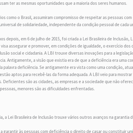
ossam ter as mesmas oportunidades que a maioria dos seres humanos.
rios como o Brasil, assumiram compromisso de respeitar as pessoas com 
 universal de solidariedade, independente da condição pessoal de cada u
s depois, em 6 de julho de 2015, foi criada a Lei Brasileira de Inclusão
visa assegurar e promover, em condições de igualdade, o exercício dos 
lusão social e cidadania. A LBI trouxe diversas inovações para a legislaç
ia. Antigamente, a visão que existia era de que a deficiência era uma con
 da palavra deficiência. Se antigamente era vista como uma condição, a
 estão aptos para recebê-las da forma adequada. A LBI veio para mostrar 
. Deficientes são as cidades, as empresas e a sociedade que não ofer
pessoas, menores são as dificuldades enfrentadas.
ia, a Lei Brasileira de Inclusão trouxe vários outros avanços na garantia 
u a garantir às pessoas com deficiência o direito de casar ou constituir un