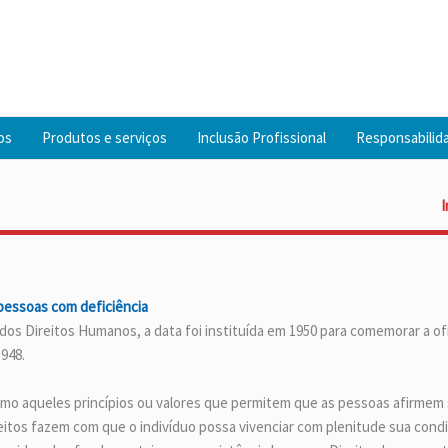
os
Produtos e serviços
Inclusão Profissional
Responsabilida
I
essoas com deficiência
dos Direitos Humanos, a data foi instituída em 1950 para comemorar a of
948.
omo aqueles princípios ou valores que permitem que as pessoas afirmem
eitos fazem com que o indivíduo possa vivenciar com plenitude sua condi