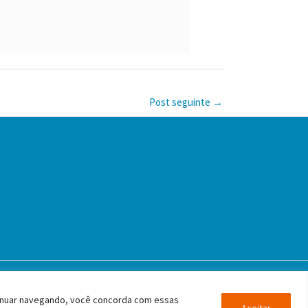
Post seguinte
→
 de São Paulo
tinuar navegando, você concorda com essas
Aceitar