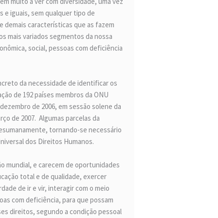
 têm muito a ver com diversidade, uma vez
e iguais, sem qualquer tipo de
s e demais características que as fazem
nos mais variados segmentos da nossa
conômica, social, pessoas com deficiência
creto da necessidade de identificar os
pação de 192 países membros da ONU
e dezembro de 2006, em sessão solene da
arço de 2007. Algumas parcelas da
 desumanamente, tornando-se necessário
niversal dos Direitos Humanos.
ão mundial, e carecem de oportunidades
cação total e de qualidade, exercer
de de ir e vir, interagir com o meio
ssoas com deficiência, para que possam
ses direitos, segundo a condição pessoal