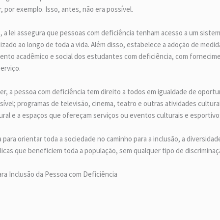
 por exemplo. Isso, antes, não era possível.
o, a lei assegura que pessoas com deficiência tenham acesso a um siste
zado ao longo de toda a vida. Além disso, estabelece a adoção de medida
to acadêmico e social dos estudantes com deficiência, com fornecimen
erviço.
zer, a pessoa com deficiência tem direito a todos em igualdade de oport
ível; programas de televisão, cinema, teatro e outras atividades cultur
ral e a espaços que ofereçam serviços ou eventos culturais e esportivo
para orientar toda a sociedade no caminho para a inclusão, a diversidade
licas que beneficiem toda a população, sem qualquer tipo de discriminaç
ra Inclusão da Pessoa com Deficiência