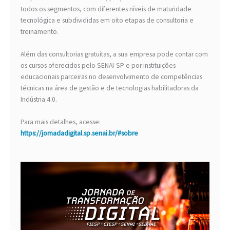
todos os segmentos, com diferentes níveis de maturidade
tecnológica e subdivididas em oito etapas de consultoria e
treinamento.
Além das consultorias gratuitas, a sua empresa pode contar com
os cursos oferecidos pelo SENAI-SP e por instituições
educacionais parceiras no desenvolvimento de competências
técnicas na área de gestão e de tecnologias habilitadoras da
Indústria 4.0.
Para mais detalhes, acesse:
https://jornadadigital.sp.senai.br/#sobre