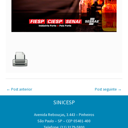
←
Post anterior
Post seguinte
→
SINICESP
Avenida Rebouças, 3.443 – Pinheiros
São Paulo – SP – CEP 05401-400
Telefone: (11) 3179-5800