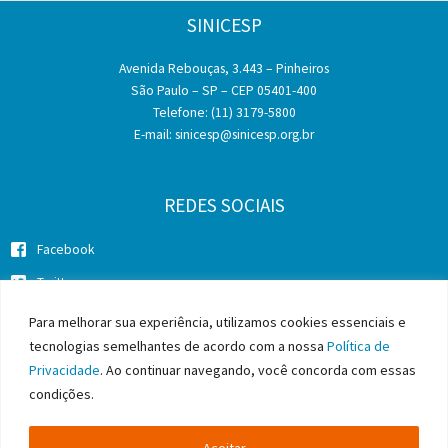
SINICESP
Avenida Rebouças, 3.443 – Pinheiros
São Paulo – SP – CEP 05401-400
Telefone: (11) 3179-5800
E-mail:
sinicesp@sinicesp.org.br
REDES SOCIAIS
Facebook
Twitter
Instagram
Para melhorar sua experiência, utilizamos cookies essenciais e
tecnologias semelhantes de acordo com a nossa
Política de
Privacidade
. Ao continuar navegando, você concorda com essas
condições.
Copyright © 2026 SINICESP - Sindicato da Indústria da Construção
Pesada do Estado de São Paulo
Aceitar