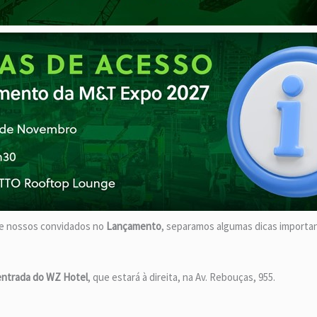
 de nossos convidados no
Lançamento
, separamos algumas dicas importa
entrada do WZ Hotel
, que estará à direita, na Av. Rebouças, 955.