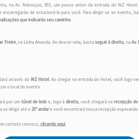
reita, na Av. Rebouças, 955, um pouco antes da entrada do WZ Hotel
e encarregarão de estacioná-lo para você. Para dirigir-se ao evento, b
nalizações que indicarão seu caminho
.
r Freire
, na Linha Amarela. Ao descer nela, basta
seguir à direita
, na
Av.
dará através do
WZ Hotel
. Ao chegar na entrada do Hotel, você logo v
ar o local do evento.
sará por um
túnel de leds
e, logo à
direita
, você chegará na
recepção do 
a se dirigir até o
25º andar
e você encontrará nossa recepção esperando 
 em contato conosco,
clicando aqui
.