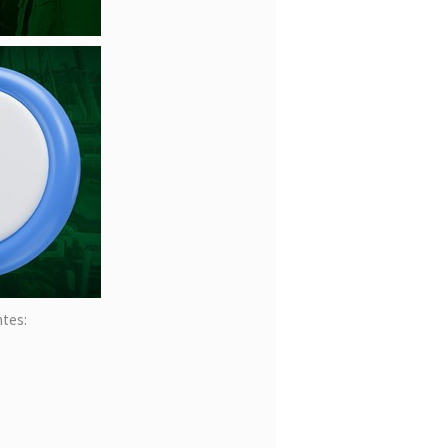
ntes: