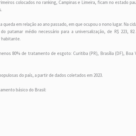
s primeiros colocados no ranking, Campinas e Limeira, ficam no estado pa
s.
 uma queda em relação ao ano passado, em que ocupou o nono lugar. Na cid
 do patamar médio necessário para a universalização, de R$ 223, 82
 habitante.
nos 80% de tratamento de esgoto: Curitiba (PR), Brasília (DF), Boa Vi
populosas do país, a partir de dados coletados em 2023.
amento básico do Brasil: