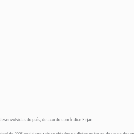
desenvolvidas do país, de acordo com Índice Firjan
ipal de 2025 posicionou cinco cidades paulistas entre as dez mais desenv