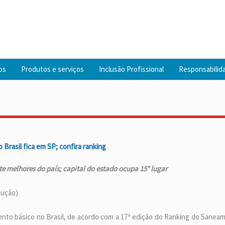
os
Produtos e serviços
Inclusão Profissional
Responsabilida
rasil fica em SP; confira ranking
te melhores do país; capital do estado ocupa 15° lugar
dução)
nto básico no Brasil, de acordo com a 17ª edição do Ranking do Saneame