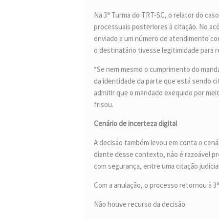
Na 3ª Turma do TRT-SC, o relator do cas
processuais posteriores à citação. No ac
enviado a um número de atendimento come
o destinatário tivesse legitimidade para r
“Se nem mesmo o cumprimento do mandado p
da identidade da parte que está sendo c
admitir que o mandado exequido por meio 
frisou.
Cenário de incerteza digital
A decisão também levou em conta o cenári
diante desse contexto, não é razoável pr
com segurança, entre uma citação judicial
Com a anulação, o processo retornou à 3ª
Não houve recurso da decisão.