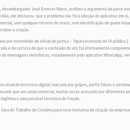
o, desembargador José Ernesto Manzi, acolheu o argumento da parte ex
órdão, ele destacou que o problema não foi a adoção do aplicativo em si,
rcial, sem qualquer retorno de texto, sem identificação de quem visua
eceber a citação.
or intermédio de oficial de justiça – figura investida de fé pública [
itada e da certeza de que o conteúdo do ato foi efetivamente compreend
de mensagens eletrônicas, notadamente pelo aplicativo WhatsApp, viesse
o atual de incerteza digital, marcado por golpes, perfis falsos e sistem
esumir que um canal comercial, muitas vezes acessado por diferentes pe
 legítima e uma possível tentativa de fraude.
 Vara do Trabalho de Criciúma para nova tentativa de citação da empresa