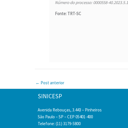
Número do processo: 0000558-40.2023.5.1
Fonte: TRT-SC
←
Post anterior
SINICESP
Avenida Rebouças, 3.443 – Pinheiros
São Paulo – SP – CEP 05401-400
Telefone: (11) 3179-5800