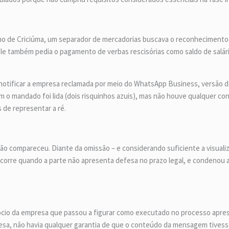
ho de Criciúma, um separador de mercadorias buscava o reconhecimento
e também pedia o pagamento de verbas rescisórias como saldo de salário, 
tou notificar a empresa reclamada por meio do WhatsApp Business, versão 
o mandado foi lida (dois risquinhos azuis), mas não houve qualquer co
 de representar a ré.
ão compareceu. Diante da omissão – e considerando suficiente a visuali
 ocorre quando a parte não apresenta defesa no prazo legal, e condeno
sócio da empresa que passou a figurar como executado no processo apre
efesa, não havia qualquer garantia de que o conteúdo da mensagem tivess