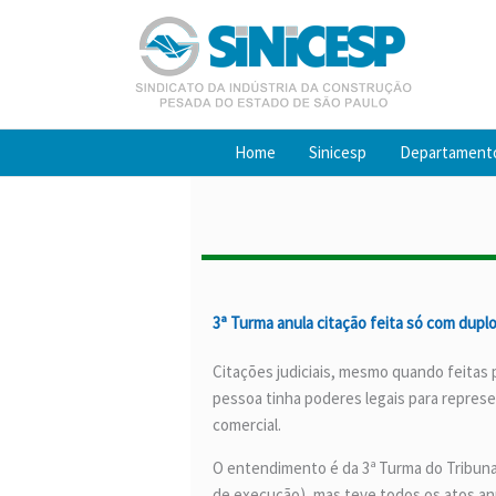
Ir
para
o
conteúdo
Home
Sinicesp
Departament
3ª Turma anula citação feita só com dup
Citações judiciais, mesmo quando feitas
pessoa tinha poderes legais para repres
comercial.
O entendimento é da 3ª Turma do Tribunal
de execução), mas teve todos os atos anu