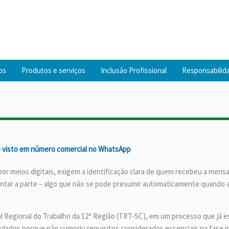
os
Produtos e serviços
Inclusão Profissional
Responsabilida
lo visto em número comercial no WhatsApp
 por meios digitais, exigem a identificação clara de quem recebeu a me
entar a parte – algo que não se pode presumir automaticamente quando 
 Regional do Trabalho da 12ª Região (TRT-SC), em um processo que já es
lados porque não cumpriu requisitos considerados essenciais na fase in