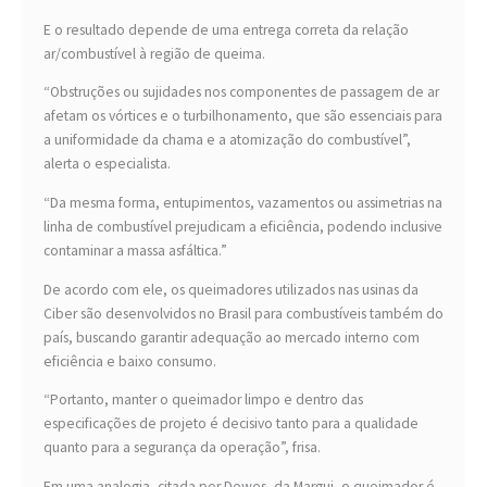
E o resultado depende de uma entrega correta da relação
ar/combustível à região de queima.
“Obstruções ou sujidades nos componentes de passagem de ar
afetam os vórtices e o turbilhonamento, que são essenciais para
a uniformidade da chama e a atomização do combustível”,
alerta o especialista.
“Da mesma forma, entupimentos, vazamentos ou assimetrias na
linha de combustível prejudicam a eficiência, podendo inclusive
contaminar a massa asfáltica.”
De acordo com ele, os queimadores utilizados nas usinas da
Ciber são desenvolvidos no Brasil para combustíveis também do
país, buscando garantir adequação ao mercado interno com
eficiência e baixo consumo.
“Portanto, manter o queimador limpo e dentro das
especificações de projeto é decisivo tanto para a qualidade
quanto para a segurança da operação”, frisa.
Em uma analogia, citada por Dewes, da Margui, o queimador é