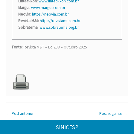
Lintec-Ixon:
www.lintec-ixon.com.br
Margui:
www.margui.com.br
Neovia:
https://neovia.com.br
Revista M&t:
https://revistamt.com.br
Sobratema
:
www.sobratema.org.br
Fonte
:
Revista M&T – Ed.298 – Outubro 2025
←
Post anterior
Post seguinte
→
SINICESP