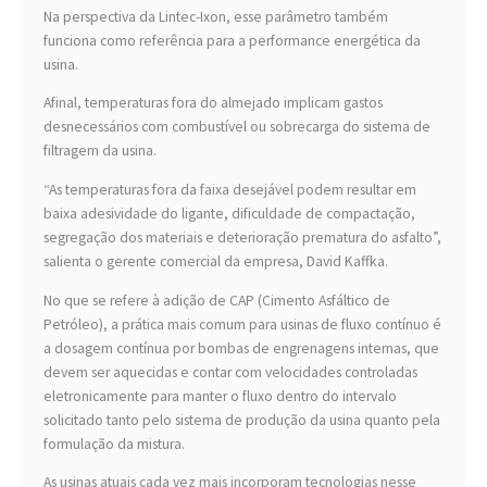
Na perspectiva da Lintec-Ixon, esse parâmetro também
funciona como referência para a performance energética da
usina.
Afinal, temperaturas fora do almejado implicam gastos
desnecessários com combustível ou sobrecarga do sistema de
filtragem da usina.
“As temperaturas fora da faixa desejável podem resultar em
baixa adesividade do ligante, dificuldade de compactação,
segregação dos materiais e deterioração prematura do asfalto”,
salienta o gerente comercial da empresa, David Kaffka.
No que se refere à adição de CAP (Cimento Asfáltico de
Petróleo), a prática mais comum para usinas de fluxo contínuo é
a dosagem contínua por bombas de engrenagens internas, que
devem ser aquecidas e contar com velocidades controladas
eletronicamente para manter o fluxo dentro do intervalo
solicitado tanto pelo sistema de produção da usina quanto pela
formulação da mistura.
As usinas atuais cada vez mais incorporam tecnologias nesse