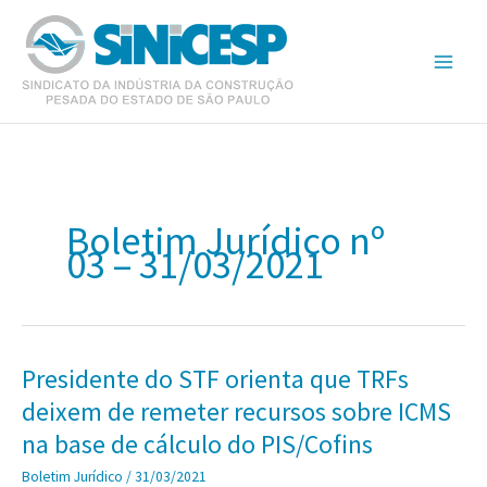
Ir
para
o
conteúdo
Boletim Jurídico nº
03 – 31/03/2021
Presidente do STF orienta que TRFs
deixem de remeter recursos sobre ICMS
na base de cálculo do PIS/Cofins
Boletim Jurídico
/
31/03/2021