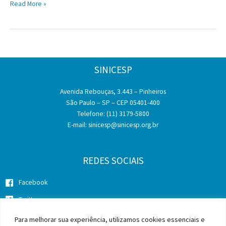
MPF
Read More »
do
defende
PIS/Cofins
inconstitucionalidade
de
súmula
do
SINICESP
TST
que
Avenida Rebouças, 3.443 – Pinheiros
prevê
São Paulo – SP – CEP 05401-400
pagamento
Telefone: (11) 3179-5800
em
E-mail:
sinicesp@sinicesp.org.br
dobro
por
atraso
na
REDES SOCIAIS
quitação
da
Facebook
remuneração
Twitter
de
férias
Instagram
Para melhorar sua experiência, utilizamos cookies essenciais e