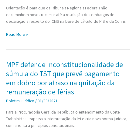
Orientação é para que os Tribunais Regionais Federais não
encaminhem novos recursos até a resolução dos embargos de
declaração a respeito do ICMS na base de cálculo do PIS e da Cofins.
Presidente
Read More »
do
STF
orienta
que
MPF defende inconstitucionalidade de
TRFs
súmula do TST que prevê pagamento
deixem
de
em dobro por atraso na quitação da
remeter
remuneração de férias
recursos
sobre
Boletim Jurídico
/
31/03/2021
ICMS
Para a Procuradoria Geral da República o entendimento da Corte
na
Trabalhista ultrapassa a interpretação da lei e cria nova norma jurídica,
base
com afronta a princípios constitucionais.
de
cálculo