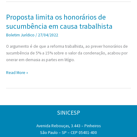
não
vai
Proposta limita os honorários de
julgar
sucumbência em causa trabalhista
ação
de
Boletim Jurídico
/
27/04/2022
aprendiz
O argumento é de que a reforma trabalhista, ao prever honorários de
que
sucumbência de 5% a 15% sobre o valor da condenação, acabou por
sofreu
onerar em demasia as partes em litígio.
acidente
em
Proposta
Read More »
curso
limita
do
os
Senai
honorários
de
sucumbência
SINICESP
em
causa
Avenida Rebouças, 3.443 – Pinheiros
trabalhista
São Paulo – SP – CEP 05401-400