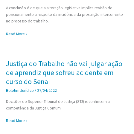
A conclusão é de que a alteração legislativa implica revisão de
posicionamento a respeito da incidência da prescrição intercorrente
no processo do trabalho.
3ª
Read More »
Turma
afasta
prescrição
intercorrente
Justiça do Trabalho não vai julgar ação
em
de aprendiz que sofreu acidente em
execução
de
curso do Senai
sentença
Boletim Jurídico
/
27/04/2022
anterior
à
Decisões do Superior Tribunal de Justiça (STJ) reconhecem a
Reforma
competência da Justiça Comum.
Trabalhista
Justiça
Read More »
do
Trabalho