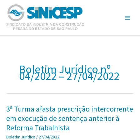
Ir
para
o
conteúdo
Boletim Jurídico nº
04/2022 – 27/04/2022
3ª Turma afasta prescrição intercorrente
em execução de sentença anterior à
Reforma Trabalhista
Boletim Jurídico
/
27/04/2022