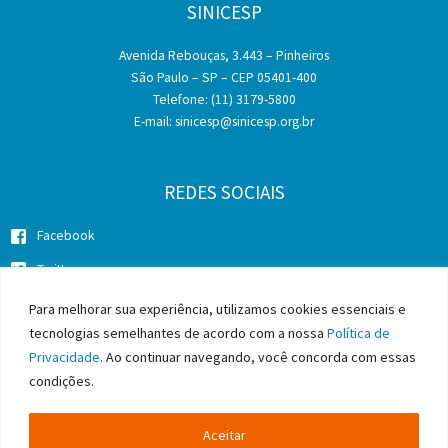
SINICESP
por
saúde
Avenida Rebouças, 3.443 – Pinheiros
mental
São Paulo – SP – CEP 05401-400
nas
Telefone: (11) 3179-5800
empresas
E-mail:
sinicesp@sinicesp.org.br
ligadas
à
Fiesp
REDES SOCIAIS
Facebook
Twitter
Instagram
Para melhorar sua experiência, utilizamos cookies essenciais e
tecnologias semelhantes de acordo com a nossa
Política de
Privacidade
. Ao continuar navegando, você concorda com essas
condições.
Copyright © 2026 SINICESP - Sindicato da Indústria da Construção
Pesada do Estado de São Paulo
Aceitar