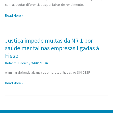
com alíquotas diferenciadas por faixas de rendimento.
Justiça
Read More »
Federal
afasta
retenção
de
Justiça impede multas da NR-1 por
10%
saúde mental nas empresas ligadas à
sobre
dividendos
Fiesp
Boletim Jurídico
/
24/06/2026
A liminar deferida alcança as empresas filiadas ao SINICESP.
Justiça
Read More »
impede
multas
da
NR-
1