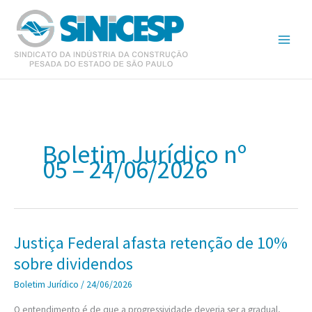
Ir
para
o
conteúdo
Boletim Jurídico nº
05 – 24/06/2026
Justiça Federal afasta retenção de 10%
sobre dividendos
Boletim Jurídico
/
24/06/2026
O entendimento é de que a progressividade deveria ser a gradual,