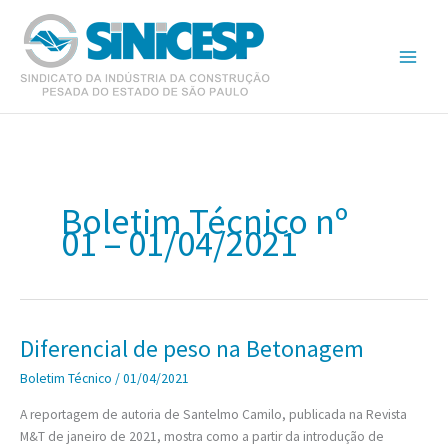
Ir
para
o
conteúdo
Boletim Técnico nº
01 – 01/04/2021
Diferencial de peso na Betonagem
Boletim Técnico
/
01/04/2021
A reportagem de autoria de Santelmo Camilo, publicada na Revista
M&T de janeiro de 2021, mostra como a partir da introdução de