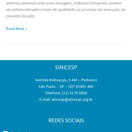
sistemas automatizados para dosagem, mistura e transporte, podem
ser obtidos elevados níveis de qualidade no processo de execução de
concreto dosado.
Diferencial
Read More »
de
peso
na
Betonagem
SINICESP
Avenida Rebouças, 3.443 – Pinheiros
São Paulo – SP – CEP 05401-400
Telefone: (11) 3179-5800
E-mail:
sinicesp@sinicesp.org.br
REDES SOCIAIS